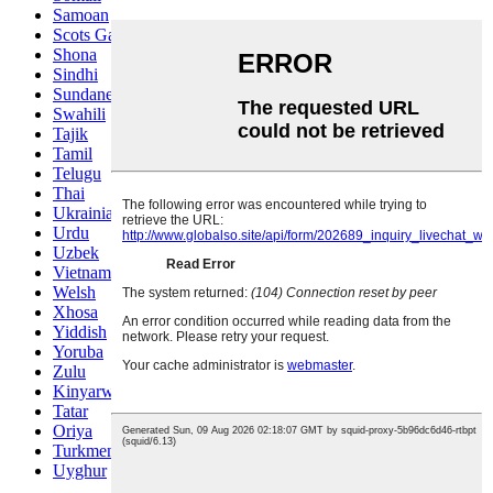
Samoan
Scots Gaelic
Shona
Sindhi
Sundanese
Swahili
Tajik
Tamil
Telugu
Thai
Ukrainian
Urdu
Uzbek
Vietnamese
Welsh
Xhosa
Yiddish
Yoruba
Zulu
Kinyarwanda
Tatar
Oriya
Turkmen
Uyghur