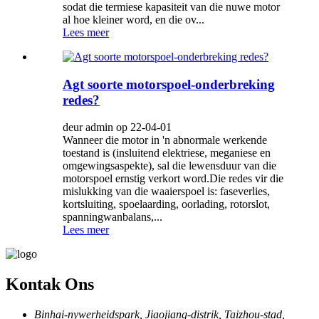
sodat die termiese kapasiteit van die nuwe motor
al hoe kleiner word, en die ov...
Lees meer
Agt soorte motorspoel-onderbreking
redes?
deur admin op 22-04-01
Wanneer die motor in 'n abnormale werkende
toestand is (insluitend elektriese, meganiese en
omgewingsaspekte), sal die lewensduur van die
motorspoel ernstig verkort word.Die redes vir die
mislukking van die waaierspoel is: faseverlies,
kortsluiting, spoelaarding, oorlading, rotorslot,
spanningwanbalans,...
Lees meer
Kontak Ons
Binhai-nywerheidspark, Jiaojiang-distrik, Taizhou-stad,