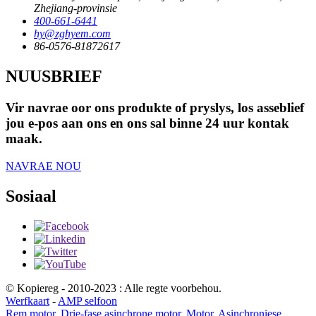
Zhejiang-provinsie
400-661-6441
hy@zghyem.com
86-0576-81872617
NUUSBRIEF
Vir navrae oor ons produkte of pryslys, los asseblief
jou e-pos aan ons en ons sal binne 24 uur kontak
maak.
NAVRAE NOU
Sosiaal
© Kopiereg - 2010-2023 : Alle regte voorbehou.
Werfkaart
-
AMP selfoon
Rem motor
,
Drie-fase asinchrone motor
,
Motor
,
Asinchroniese