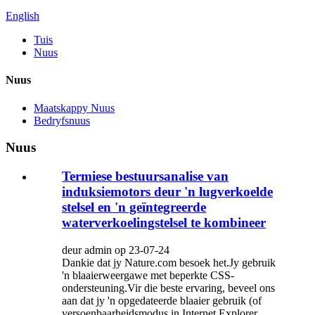
English
Tuis
Nuus
Nuus
Maatskappy Nuus
Bedryfsnuus
Nuus
Termiese bestuursanalise van
induksiemotors deur 'n lugverkoelde
stelsel en 'n geïntegreerde
waterverkoelingstelsel te kombineer
deur admin op 23-07-24
Dankie dat jy Nature.com besoek het.Jy gebruik
'n blaaierweergawe met beperkte CSS-
ondersteuning.Vir die beste ervaring, beveel ons
aan dat jy 'n opgedateerde blaaier gebruik (of
versoenbaarheidsmodus in Internet Explorer