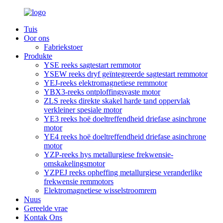
Tuis
Oor ons
Fabriekstoer
Produkte
YSE reeks sagtestart remmotor
YSEW reeks dryf geïntegreerde sagtestart remmotor
YEJ-reeks elektromagnetiese remmotor
YBX3-reeks ontploffingsvaste motor
ZLS reeks direkte skakel harde tand oppervlak
verkleiner spesiale motor
YE3 reeks hoë doeltreffendheid driefase asinchrone
motor
YE4 reeks hoë doeltreffendheid driefase asinchrone
motor
YZP-reeks hys metallurgiese frekwensie-
omskakelingsmotor
YZPEJ reeks opheffing metallurgiese veranderlike
frekwensie remmotors
Elektromagnetiese wisselstroomrem
Nuus
Gereelde vrae
Kontak Ons