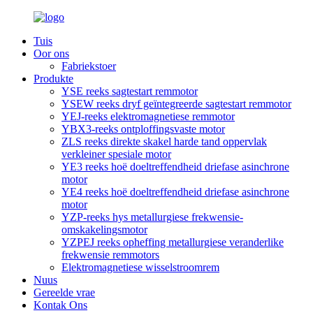
Tuis
Oor ons
Fabriekstoer
Produkte
YSE reeks sagtestart remmotor
YSEW reeks dryf geïntegreerde sagtestart remmotor
YEJ-reeks elektromagnetiese remmotor
YBX3-reeks ontploffingsvaste motor
ZLS reeks direkte skakel harde tand oppervlak
verkleiner spesiale motor
YE3 reeks hoë doeltreffendheid driefase asinchrone
motor
YE4 reeks hoë doeltreffendheid driefase asinchrone
motor
YZP-reeks hys metallurgiese frekwensie-
omskakelingsmotor
YZPEJ reeks opheffing metallurgiese veranderlike
frekwensie remmotors
Elektromagnetiese wisselstroomrem
Nuus
Gereelde vrae
Kontak Ons