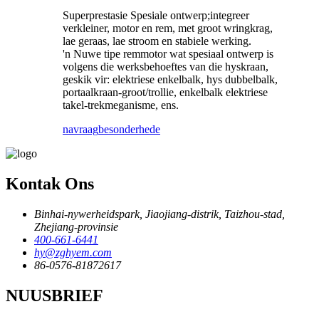
Superprestasie Spesiale ontwerp;integreer
verkleiner, motor en rem, met groot wringkrag,
lae geraas, lae stroom en stabiele werking.
'n Nuwe tipe remmotor wat spesiaal ontwerp is
volgens die werksbehoeftes van die hyskraan,
geskik vir: elektriese enkelbalk, hys dubbelbalk,
portaalkraan-groot/trollie, enkelbalk elektriese
takel-trekmeganisme, ens.
navraag
besonderhede
Kontak Ons
Binhai-nywerheidspark, Jiaojiang-distrik, Taizhou-stad,
Zhejiang-provinsie
400-661-6441
hy@zghyem.com
86-0576-81872617
NUUSBRIEF