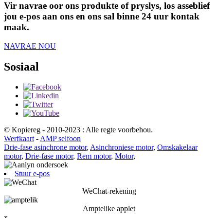
Vir navrae oor ons produkte of pryslys, los asseblief
jou e-pos aan ons en ons sal binne 24 uur kontak
maak.
NAVRAE NOU
Sosiaal
© Kopiereg - 2010-2023 : Alle regte voorbehou.
Werfkaart
-
AMP selfoon
Drie-fase asinchrone motor
,
Asinchroniese motor
,
Omskakelaar
motor
,
Drie-fase motor
,
Rem motor
,
Motor
,
Stuur e-pos
WeChat-rekening
Amptelike applet
x