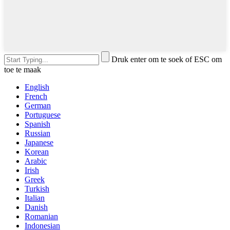
Druk enter om te soek of ESC om
toe te maak
English
French
German
Portuguese
Spanish
Russian
Japanese
Korean
Arabic
Irish
Greek
Turkish
Italian
Danish
Romanian
Indonesian