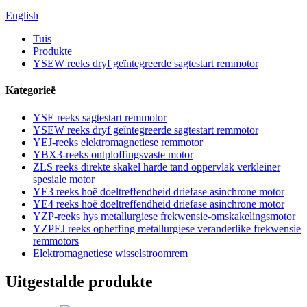
English
Tuis
Produkte
YSEW reeks dryf geïntegreerde sagtestart remmotor
Kategorieë
YSE reeks sagtestart remmotor
YSEW reeks dryf geïntegreerde sagtestart remmotor
YEJ-reeks elektromagnetiese remmotor
YBX3-reeks ontploffingsvaste motor
ZLS reeks direkte skakel harde tand oppervlak verkleiner
spesiale motor
YE3 reeks hoë doeltreffendheid driefase asinchrone motor
YE4 reeks hoë doeltreffendheid driefase asinchrone motor
YZP-reeks hys metallurgiese frekwensie-omskakelingsmotor
YZPEJ reeks opheffing metallurgiese veranderlike frekwensie
remmotors
Elektromagnetiese wisselstroomrem
Uitgestalde produkte