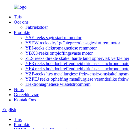
Tuis
Oor ons
Fabriekstoer
Produkte
YSE reeks sagtestart remmotor
YSEW reeks dryf geïntegreerde sagtestart remmotor
YEJ-reeks elektromagnetiese remmotor
YBX3-reeks ontploffingsvaste motor
ZLS reeks direkte skakel harde tand oppervlak verkleiner
YE3 reeks hoë doeltreffendheid driefase asinchrone mot
YE4 reeks hoë doeltreffendheid driefase asinchrone mot
YZP-reeks hys metallurgiese frekwensie-omskakelingsm
YZPEJ reeks opheffing metallurgiese veranderlike frek
Elektromagnetiese wisselstroomrem
Nuus
Gereelde vrae
Kontak Ons
English
Tuis
Produkte