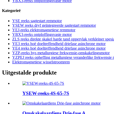
YBX3-reeks ontploffingsvaste motor
Kategorieë
YSE reeks sagtestart remmotor
YSEW reeks dryf geïntegreerde sagtestart remmotor
YEJ-reeks elektromagnetiese remmotor
YBX3-reeks ontploffingsvaste motor
ZLS reeks direkte skakel harde tand oppervlak verkleiner spesi
YE3 reeks hoë doeltreffendheid driefase asinchrone motor
YE4 reeks hoë doeltreffendheid driefase asinchrone motor
YZP-reeks hys metallurgiese frekwensie-omskakelingsmotor
YZPEJ reeks opheffing metallurgiese veranderlike frekwensie
Elektromagnetiese wisselstroomrem
Uitgestalde produkte
YSEW-reeks-4S-65-7S
Omskakelaardiens Drie-fase A...