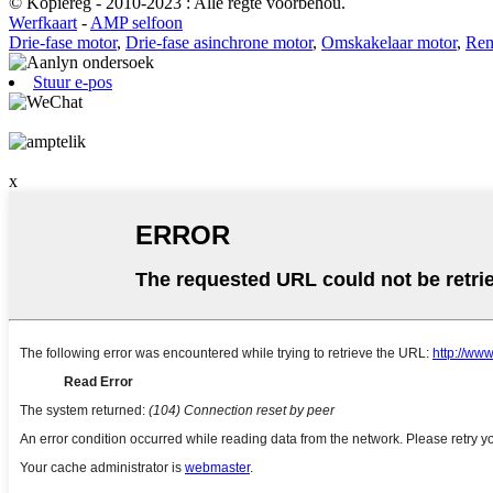
© Kopiereg - 2010-2023 : Alle regte voorbehou.
Werfkaart
-
AMP selfoon
Drie-fase motor
,
Drie-fase asinchrone motor
,
Omskakelaar motor
,
Rem
Stuur e-pos
x