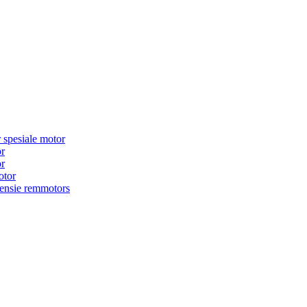
 spesiale motor
or
or
otor
wensie remmotors