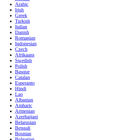
Arabic
Irish
Greek
Turkish
Italian
Danish
Romanian
Indonesian
Czech
Afrikaans
Swedish
Polish
Basque
Catalan
Esperanto
Hindi
Lao
Albanian
Amharic
Armenian
Azerbaijani
Belarusian
Bengali
Bosnian
Bulgarian