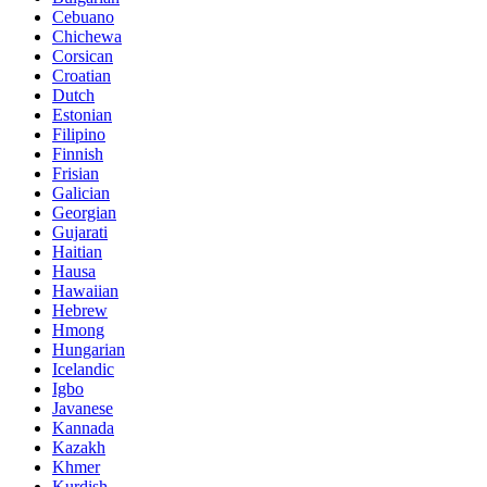
Cebuano
Chichewa
Corsican
Croatian
Dutch
Estonian
Filipino
Finnish
Frisian
Galician
Georgian
Gujarati
Haitian
Hausa
Hawaiian
Hebrew
Hmong
Hungarian
Icelandic
Igbo
Javanese
Kannada
Kazakh
Khmer
Kurdish