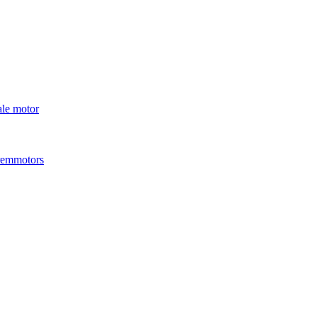
ale motor
 remmotors