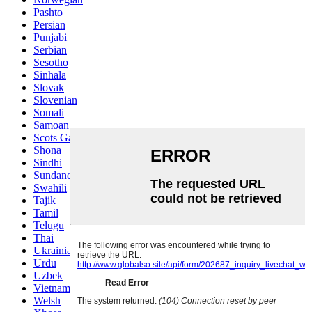
Pashto
Persian
Punjabi
Serbian
Sesotho
Sinhala
Slovak
Slovenian
Somali
Samoan
Scots Gaelic
Shona
Sindhi
Sundanese
Swahili
Tajik
Tamil
Telugu
Thai
Ukrainian
Urdu
Uzbek
Vietnamese
Welsh