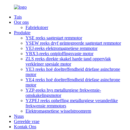
Tuis
Oor ons
Fabriekstoer
Produkte
YSE reeks sagtestart remmotor
YSEW reeks dryf geïntegreerde sagtestart remmotor
YEJ-reeks elektromagnetiese remmotor
YBX3-reeks ontploffingsvaste motor
ZLS reeks direkte skakel harde tand oppervlak
verkleiner spesiale motor
YE3 reeks hoë doeltreffendheid driefase asinchrone
motor
YE4 reeks hoë doeltreffendheid driefase asinchrone
motor
YZP-reeks hys metallurgiese frekwensie-
omskakelingsmotor
YZPEJ reeks opheffing metallurgiese veranderlike
frekwensie remmotors
Elektromagnetiese wisselstroomrem
Nuus
Gereelde vrae
Kontak Ons