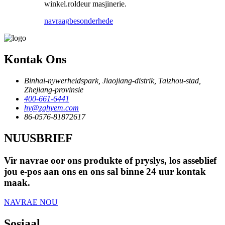
winkel.roldeur masjinerie.
navraag
besonderhede
Kontak Ons
Binhai-nywerheidspark, Jiaojiang-distrik, Taizhou-stad,
Zhejiang-provinsie
400-661-6441
hy@zghyem.com
86-0576-81872617
NUUSBRIEF
Vir navrae oor ons produkte of pryslys, los asseblief
jou e-pos aan ons en ons sal binne 24 uur kontak
maak.
NAVRAE NOU
Sosiaal