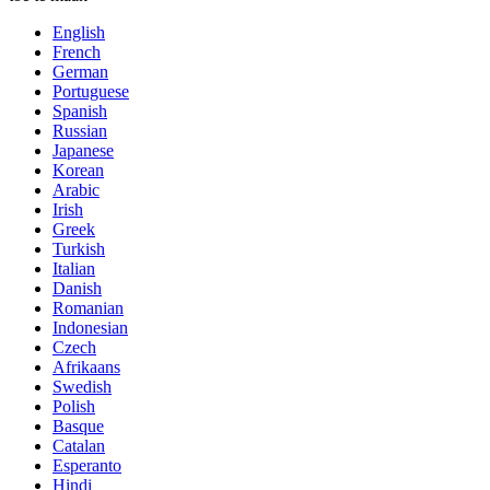
English
French
German
Portuguese
Spanish
Russian
Japanese
Korean
Arabic
Irish
Greek
Turkish
Italian
Danish
Romanian
Indonesian
Czech
Afrikaans
Swedish
Polish
Basque
Catalan
Esperanto
Hindi