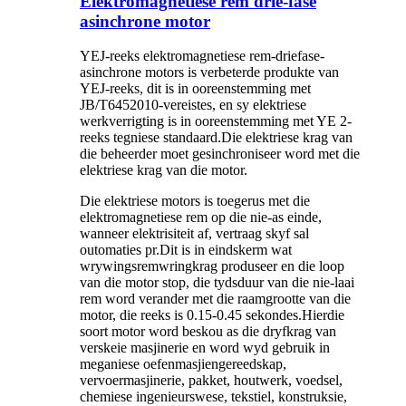
Elektromagnetiese rem drie-fase
asinchrone motor
YEJ-reeks elektromagnetiese rem-driefase-
asinchrone motors is verbeterde produkte van
YEJ-reeks, dit is in ooreenstemming met
JB/T6452010-vereistes, en sy elektriese
werkverrigting is in ooreenstemming met YE 2-
reeks tegniese standaard.Die elektriese krag van
die beheerder moet gesinchroniseer word met die
elektriese krag van die motor.
Die elektriese motors is toegerus met die
elektromagnetiese rem op die nie-as einde,
wanneer elektrisiteit af, vertraag skyf sal
outomaties pr.Dit is in eindskerm wat
wrywingsremwringkrag produseer en die loop
van die motor stop, die tydsduur van die nie-laai
rem word verander met die raamgrootte van die
motor, die reeks is 0.15-0.45 sekondes.Hierdie
soort motor word beskou as die dryfkrag van
verskeie masjinerie en word wyd gebruik in
meganiese oefenmasjiengereedskap,
vervoermasjinerie, pakket, houtwerk, voedsel,
chemiese ingenieurswese, tekstiel, konstruksie,