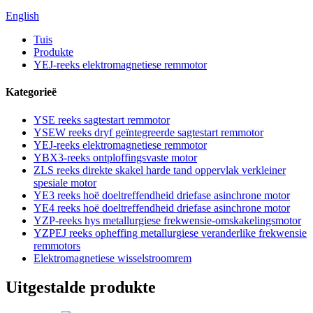
English
Tuis
Produkte
YEJ-reeks elektromagnetiese remmotor
Kategorieë
YSE reeks sagtestart remmotor
YSEW reeks dryf geïntegreerde sagtestart remmotor
YEJ-reeks elektromagnetiese remmotor
YBX3-reeks ontploffingsvaste motor
ZLS reeks direkte skakel harde tand oppervlak verkleiner
spesiale motor
YE3 reeks hoë doeltreffendheid driefase asinchrone motor
YE4 reeks hoë doeltreffendheid driefase asinchrone motor
YZP-reeks hys metallurgiese frekwensie-omskakelingsmotor
YZPEJ reeks opheffing metallurgiese veranderlike frekwensie
remmotors
Elektromagnetiese wisselstroomrem
Uitgestalde produkte