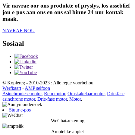
Vir navrae oor ons produkte of pryslys, los asseblief
jou e-pos aan ons en ons sal binne 24 uur kontak
maak.
NAVRAE NOU
Sosiaal
© Kopiereg - 2010-2023 : Alle regte voorbehou.
Werfkaart
-
AMP selfoon
Asinchroniese motor
,
Rem motor
,
Omskakelaar motor
,
Drie-fase
asinchrone motor
,
Drie-fase motor
,
Motor
,
Stuur e-pos
WeChat-rekening
Amptelike applet