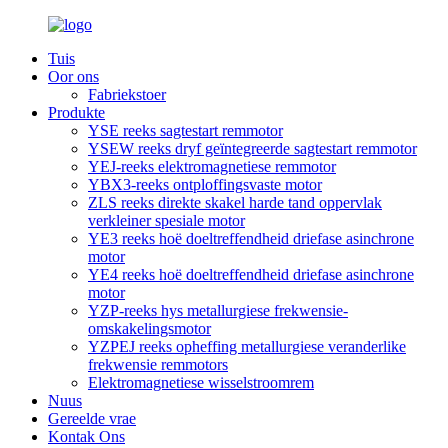
Tuis
Oor ons
Fabriekstoer
Produkte
YSE reeks sagtestart remmotor
YSEW reeks dryf geïntegreerde sagtestart remmotor
YEJ-reeks elektromagnetiese remmotor
YBX3-reeks ontploffingsvaste motor
ZLS reeks direkte skakel harde tand oppervlak
verkleiner spesiale motor
YE3 reeks hoë doeltreffendheid driefase asinchrone
motor
YE4 reeks hoë doeltreffendheid driefase asinchrone
motor
YZP-reeks hys metallurgiese frekwensie-
omskakelingsmotor
YZPEJ reeks opheffing metallurgiese veranderlike
frekwensie remmotors
Elektromagnetiese wisselstroomrem
Nuus
Gereelde vrae
Kontak Ons