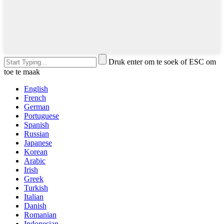
Druk enter om te soek of ESC om
toe te maak
English
French
German
Portuguese
Spanish
Russian
Japanese
Korean
Arabic
Irish
Greek
Turkish
Italian
Danish
Romanian
Indonesian