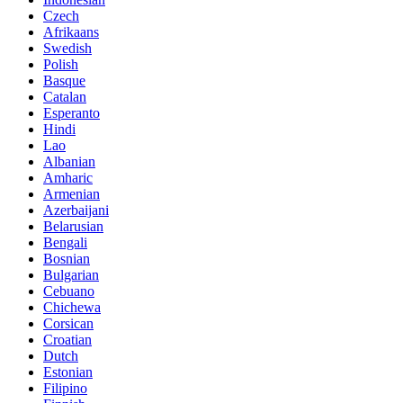
Czech
Afrikaans
Swedish
Polish
Basque
Catalan
Esperanto
Hindi
Lao
Albanian
Amharic
Armenian
Azerbaijani
Belarusian
Bengali
Bosnian
Bulgarian
Cebuano
Chichewa
Corsican
Croatian
Dutch
Estonian
Filipino