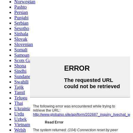
Norwegian
Pashto
Persian
Punjabi
Serbian
Sesotho
Sinhala
Slovak
Slovenian
Somali
Samoan
Scots Gaelic
Shona
Sindhi
Sundanese
Swahili
Tajik
Tamil
Telugu
Thai
Ukrainian
Urdu
Uzbek
Vietnamese
Welsh