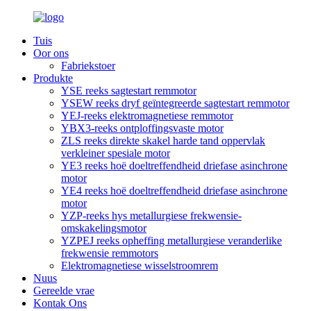
Tuis
Oor ons
Fabriekstoer
Produkte
YSE reeks sagtestart remmotor
YSEW reeks dryf geïntegreerde sagtestart remmotor
YEJ-reeks elektromagnetiese remmotor
YBX3-reeks ontploffingsvaste motor
ZLS reeks direkte skakel harde tand oppervlak
verkleiner spesiale motor
YE3 reeks hoë doeltreffendheid driefase asinchrone
motor
YE4 reeks hoë doeltreffendheid driefase asinchrone
motor
YZP-reeks hys metallurgiese frekwensie-
omskakelingsmotor
YZPEJ reeks opheffing metallurgiese veranderlike
frekwensie remmotors
Elektromagnetiese wisselstroomrem
Nuus
Gereelde vrae
Kontak Ons